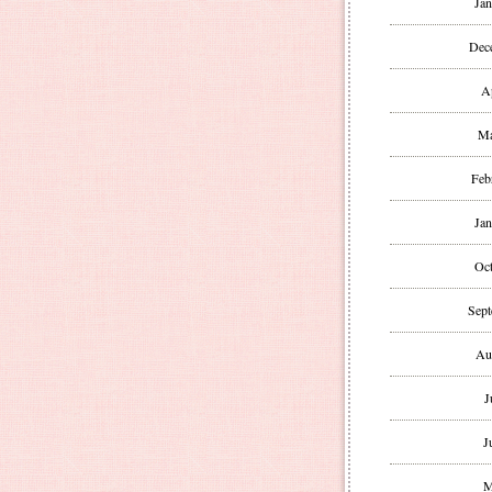
Jan
Dec
A
Ma
Feb
Jan
Oct
Sept
Au
J
J
M