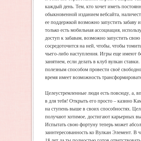
каждый день. Тем, кто хочет иметь постоянн
обыкновенной изданием вебсайта, наличест
ее поддержкой возможно запустить забаву и
только есть мобильная ассоциация, исполь
доступ к забавам, возможно запустить свою
сосредоточится на ней, чтобы, чтобы томит
чьего-либо наступления. Игры еще имеют 
занятием, если делать в клуб вулкан ставки.
полезным способом провести своё свободное
время имеет возможность трансформироватс
Целеустремленные люди есть повсюду, а, впо
в для тебя! Открыть его просто – казино К
на ступень выше в своих способностях. Це
получают хотимое, достигают карьерных вы
Испытать свою фортуну теперь может абсо
заинтересованность ко Вулкан Элемент. В ч
18 лет да ты полностью готов ответствовать