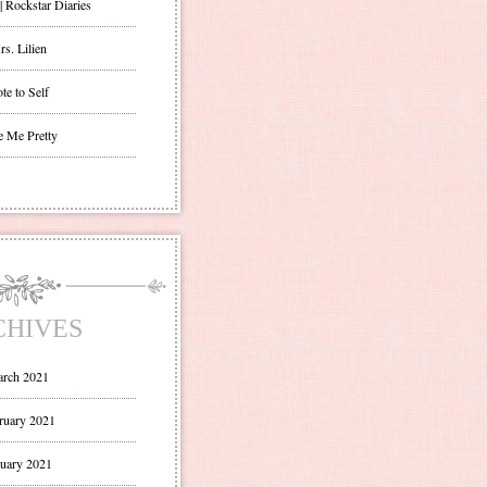
| Rockstar Diaries
s. Lilien
te to Self
e Me Pretty
CHIVES
rch 2021
ruary 2021
uary 2021