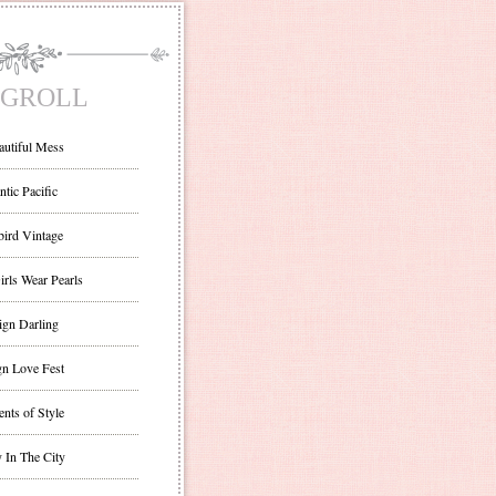
GROLL
autiful Mess
ntic Pacific
bird Vintage
irls Wear Pearls
ign Darling
gn Love Fest
nts of Style
 In The City