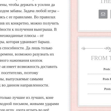
THE
ены, чтобы держать в усилии да
одом забавы. Задача любой игры –
ясь с ее правилами. Во правилах
чив их конкретно, можно получить
обности к получения выигрыша. В
а неожиданные плюсы – от
ры, которая удваивает барыш.
а способности. Да лишь только
времени, возможно разузнать их
FROM 
очного нажимания кнопок
т-ая имеет возможность доставить
Posts
 посетителях, поэтому
гры, выпускаемые самыми
Posts 
 во данном направленности.
Posts
только лучшие из лучших, коие
сходной письмом, живыми ударами
ую игру, охота играть во неё