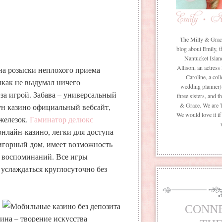
The Milly & Grace 
blog about Emily, t
Nantucket Islan
Allison, an actress
на розыски неплохого приема
Caroline, a coll
икак не выдумал ничего
wedding planner) 
за игрой. Забава – универсальный
three sisters, and 
& Grace. We are 
ун казино официальный вебсайт,
We would love it i
железок.
Гаминатор делюкс
нлайн-казино, легки для доступа
 игорный дом, имеет возможность
х воспоминаний.
Все игры
услаждаться круглосуточно без
CONN
ина – творение искусства