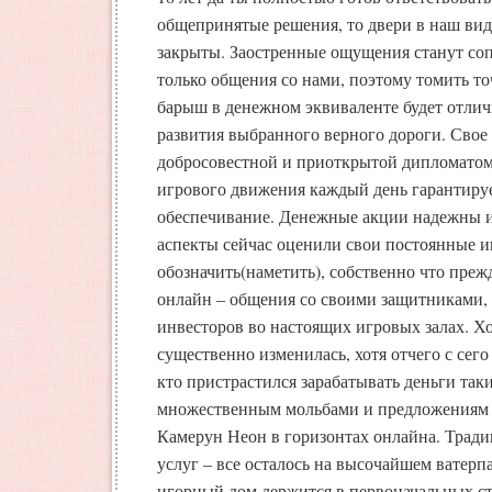
общепринятые решения, то двери в наш вид
закрыты. Заостренные ощущения станут соп
только общения со нами, поэтому томить то
барыш в денежном эквиваленте будет отли
развития выбранного верного дороги. Свое 
добросовестной и приоткрытой дипломатом
игрового движения каждый день гарантиру
обеспечивание. Денежные акции надежны 
аспекты сейчас оценили свои постоянные 
обозначить(наметить), собственно что преж
онлайн – общения со своими защитниками, 
инвесторов во настоящих игровых залах. Хо
существенно изменилась, хотя отчего с сего
кто пристрастился зарабатывать деньги так
множественным мольбами и предложениям 
Камерун Неон в горизонтах онлайна. Тради
услуг – все осталось на высочайшем ватерп
игорный дом держится в первоначальных ст