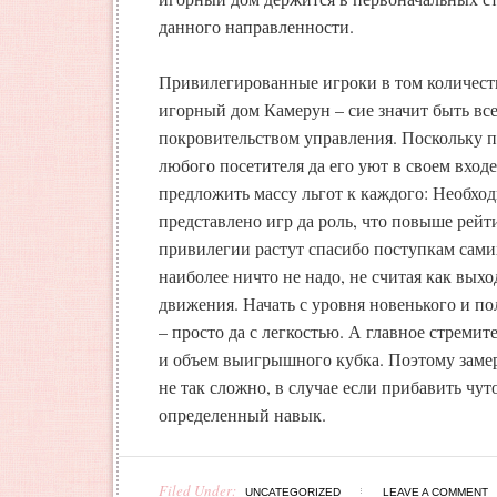
данного направленности.
Привилегированные игроки в том количест
игорный дом Камерун – сие значит быть вс
покровительством управления. Поскольку 
любого посетителя да его уют в своем вход
предложить массу льгот к каждого: Необход
представлено игр да роль, что повыше рейти
привилегии растут спасибо поступкам сами
наиболее ничто не надо, не считая как выхо
движения. Начать с уровня новенького и п
– просто да с легкостью. А главное стреми
и объем выигрышного кубка. Поэтому заме
не так сложно, в случае если прибавить чут
определенный навык.
Filed Under:
UNCATEGORIZED
LEAVE A COMMENT