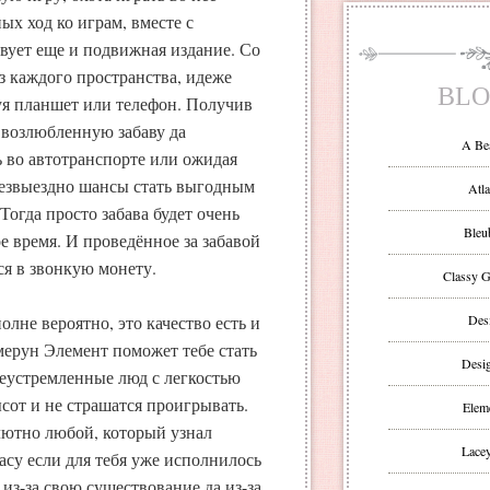
ых ход ко играм, вместе с
вует еще и подвижная издание. Со
з каждого пространства, идеже
BLO
зуя планшет или телефон. Получив
 возлюбленную забаву да
A Be
ь во автотранспорте или ожидая
безвыездно шансы стать выгодным
Atla
 Тогда просто забава будет очень
Bleu
 время. И проведённое за забавой
я в звонкую монету.
Classy G
лне вероятно, это качество есть и
Des
амерун Элемент поможет тебе стать
Desi
леустремленные люд с легкостью
сот и не страшатся проигрывать.
Eleme
лютно любой, который узнал
Lacey
асу если для тебя уже исполнилось
 из-за свою существование да из-за