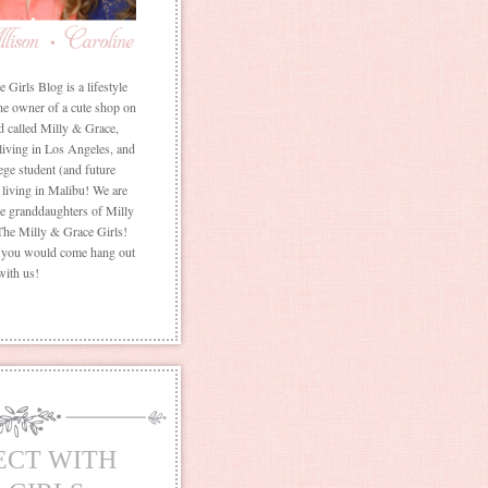
Girls Blog is a lifestyle
he owner of a cute shop on
d called Milly & Grace,
 living in Los Angeles, and
ege student (and future
living in Malibu! We are
the granddaughters of Milly
The Milly & Grace Girls!
f you would come hang out
with us!
ECT WITH