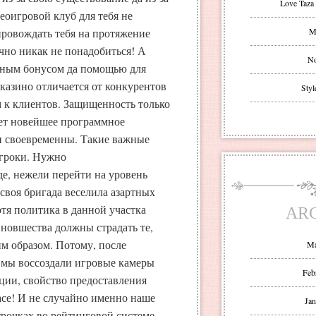
Love Taza 
еоигровой клуб для тебя не
ровождать тебя на протяжение
Mr
чно никак не понадобиться! А
No
чным бонусом да помощью для
казино отличается от конкурентов
Styl
 к клиентов. Защищенность только
ет новейшее программное
и своевременны. Такие важные
игроки. Нужно
де, нежели перейти на уровень
своя бригада веселила азартных
тя политика в данной участка
AR
 новшества должны страдать те,
им образом. Потому, после
Ma
мы воссоздали игровые камеры
Feb
ции, свойство предоставления
асе! И не случайно именно наше
Jan
рочках во рейтинговой системе