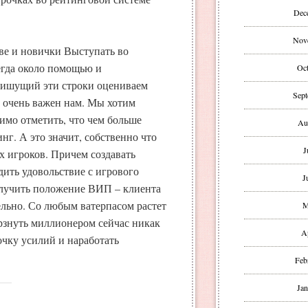
Dec
Nov
ве и новички Выступать во
егда около помощью и
Oct
пишущий эти строки оцениваем
Sept
е очень важен нам. Мы хотим
имо отметить, что чем больше
Au
нг. А это значит, собственно что
J
х игроков. Причем создавать
дить удовольствие с игрового
J
олучить положение ВИП – клиента
тельно. Со любым ватерпасом растет
M
рзнуть миллионером сейчас никак
A
очку усилий и наработать
Feb
Jan