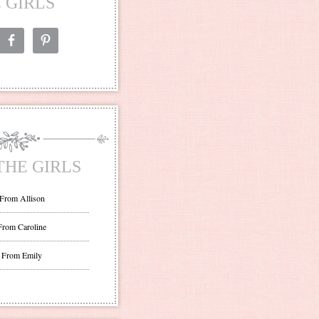
 GIRLS
THE GIRLS
 From Allison
From Caroline
 From Emily