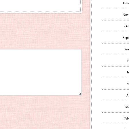
Dec
Nov
Oct
Sept
Au
J
J
M
A
Ma
Feb