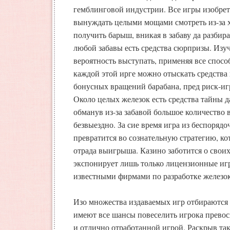
гемблинговой индустрии. Все игры изобрет
вынуждать целыми мощами смотреть из-за х
получить барыш, вникая в забаву да разбира
любой забавы есть средства сюрпризы. Изу
вероятность выступать, применяя все спос
каждой этой ирге можно отыскать средств
бонусных вращений барабана, пред риск-иг
Около целых железок есть средства тайны д
обманув из-за забавой большое количество 
безвыездно. За сие время игра из беспоряд
превратится во сознательную стратегию, ко
отрада выигрыша. Казино заботится о своих
экспонирует лишь только лицензионные и
известными фирмами по разработке железок
Изо множества издаваемых игр отбираются 
имеют все шансы повеселить игрока прево
и отлично отработанной игрой. Раскрыв так