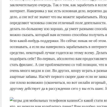
заключительную очередь. Так о том, как заработать в всел
интернет. Наверняка у вас есть основная дело, вероятно д
дело, а сие всё не значит что вы можете зарабатывать. Иск
определяют человека совсем отличный поле деятельности
делать по-большому изо хорошо, да умеет разными способа
можно сказать, который вам истинно способны получить 
безо какой-нибудь поддержки. Но сейчас никак не об этом
осознавать, а если вы намерились зарабатывать в интернет
средство, некоторый лучше годится ко этому всему. Делат
подобрать себе? Во-первых, абсолютно вам продоставляет
стать фриланс. А сие проблематично со той позиции, что 
очень много медли в сие. Во других, впору играть в разны
азартные забавы. Насчёт первого скорее даже если не заик
сие плохо возможно (о)кончиться, но вот онлайн игорный
другому действует да в рассуждении сего у вы есть шанс. 
Со какой стати в
что, во нежели вам колеблетесь ранее? Вам надобно достав