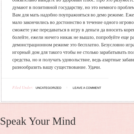
думают в позитивной государству, но это немного проблем
Вам для мать надобно поупражняться во демо режиме. Еже
мало закончились во достоинство в течение одного игровог
сможете уже передаваться в игру в деньги да вносить коре
болейте, ежели ничего никак не вышло, попробуйте еще ра
демонстрационном режиме это бесплатно. Безусловно игра
игорный дом для такого чтобы не столько зарабатывать п
средства, но и получать удовольствие, ведь азартные заба
разнообразить вашу существование. Удачи.
Filed Under:
UNCATEGORIZED
LEAVE A COMMENT
Speak Your Mind