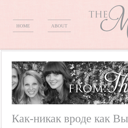
HOME
ABOUT
Как-никак вроде как В