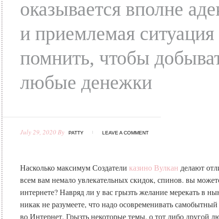
оказывается вполне аде
и приемлемая ситуация
помнить, чтобы добыват
любые денежки
July 29, 2020
By
PATTY
LEAVE A COMMENT
Насколько максимум Создатели
казино Вулкан
делают отл
всем вам немало увлекательных скидок, спинов. вы можете
интернете?
Навряд ли у вас грызть желание мерекать в ны
никак не разумеете, что надо осовременивать самобытный 
во Интернет. Грызть некоторые темы, о тот либо другой л