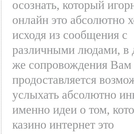
осознать, который иго
онлайн это абсолютно 
исходя из сообщения с
различными людами, в 
же сопровождения Вам
продоставляется возмо
услыхать абсолютно ин
именно идеи о том, кот
казино интернет это